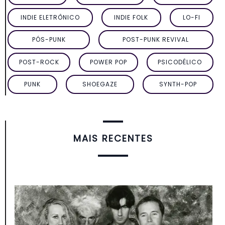
INDIE ELETRÔNICO
INDIE FOLK
LO-FI
PÓS-PUNK
POST-PUNK REVIVAL
POST-ROCK
POWER POP
PSICODÉLICO
PUNK
SHOEGAZE
SYNTH-POP
MAIS RECENTES