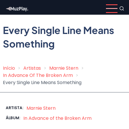
Pular
para
o
conteúdo
Every Single Line Means
principal
Something
Início
Artistas
Marnie Stern
Trilha
In Advance Of The Broken Arm
de
Every Single Line Means Something
navegação
Marnie Stern
ARTISTA:
In Advance of the Broken Arm
ÁLBUM: