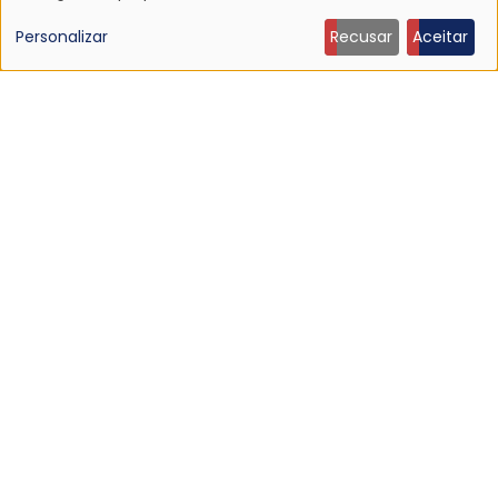
de
Personalizar
Recusar
Aceitar
dados
NOTÍCIA
pessoais
Morre Jennifer Finch, baixista do L7, aos 59 anos
19 Jul 2026 - 14:04
e
cookies