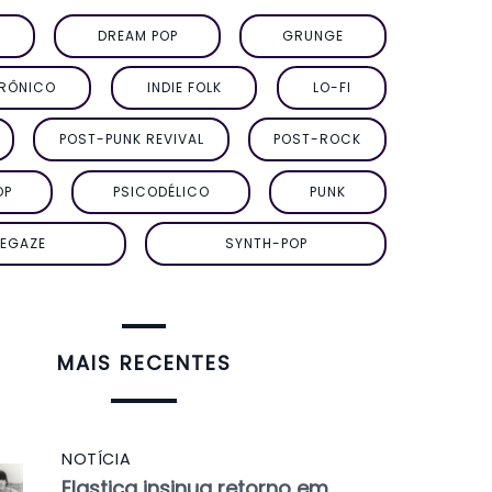
DREAM POP
GRUNGE
TRÔNICO
INDIE FOLK
LO-FI
POST-PUNK REVIVAL
POST-ROCK
OP
PSICODÉLICO
PUNK
EGAZE
SYNTH-POP
MAIS RECENTES
NOTÍCIA
Elastica insinua retorno em