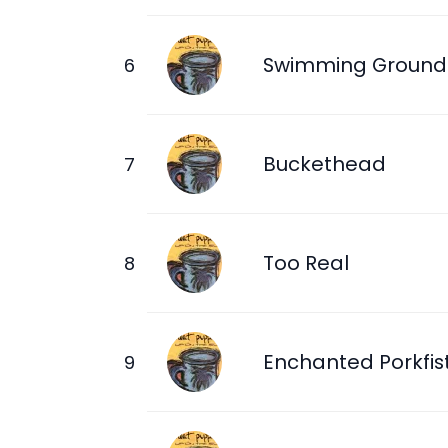
Swimming Ground
Buckethead
Too Real
Enchanted Porkfis