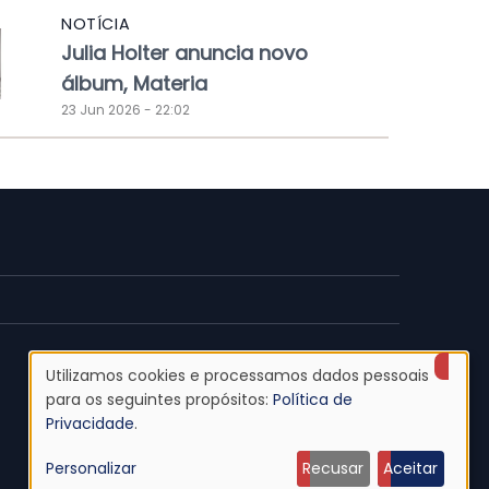
NOTÍCIA
Julia Holter anuncia novo
álbum, Materia
23 Jun 2026 - 22:02
Utilizamos cookies e processamos dados pessoais
Uso
para os seguintes propósitos:
Política de
Privacidade
.
de
Personalizar
Recusar
Aceitar