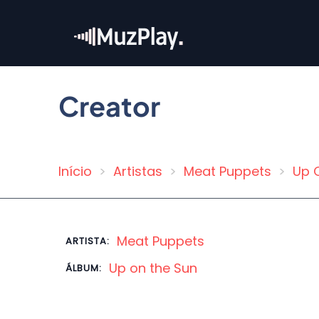
Pular
para
o
conteúdo
principal
Creator
Início
Artistas
Meat Puppets
Up 
Trilha
de
navegação
Meat Puppets
ARTISTA:
Up on the Sun
ÁLBUM: