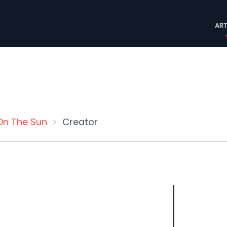
M
ART
n
On The Sun
Creator