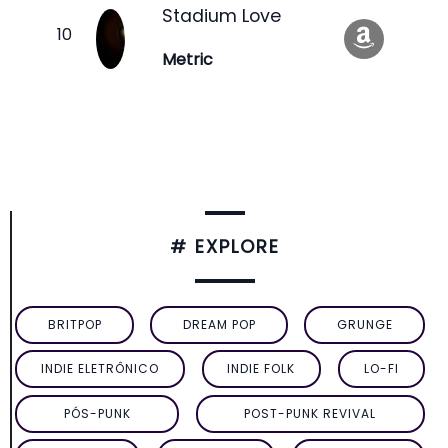
Stadium Love
Metric
# EXPLORE
BRITPOP
DREAM POP
GRUNGE
INDIE ELETRÔNICO
INDIE FOLK
LO-FI
PÓS-PUNK
POST-PUNK REVIVAL