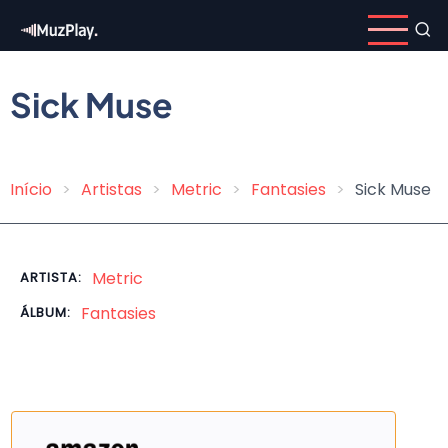
Pular
para
o
conteúdo
Sick Muse
principal
Início
Artistas
Metric
Fantasies
Sick Muse
Trilha
de
navegação
Metric
ARTISTA:
Fantasies
ÁLBUM: