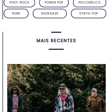
POST-ROCK
POWER POP
PSICODÉLICO
PUNK
SHOEGAZE
SYNTH-POP
MAIS RECENTES