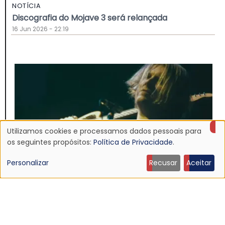
NOTÍCIA
Discografia do Mojave 3 será relançada
16 Jun 2026 - 22:19
Utilizamos cookies e processamos dados pessoais para
Uso
os seguintes propósitos:
Política de Privacidade
.
de
Personalizar
Recusar
Aceitar
dados
pessoais
NOTÍCIA
Ouça: Ty Segall — “Black Paint”