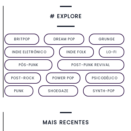
# EXPLORE
BRITPOP
DREAM POP
GRUNGE
INDIE ELETRÔNICO
INDIE FOLK
LO-FI
PÓS-PUNK
POST-PUNK REVIVAL
POST-ROCK
POWER POP
PSICODÉLICO
PUNK
SHOEGAZE
SYNTH-POP
MAIS RECENTES