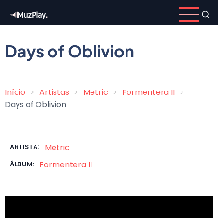
Pular
para
o
conteúdo
Days of Oblivion
principal
Início
Artistas
Metric
Formentera II
Trilha
Days of Oblivion
de
navegação
Metric
ARTISTA:
Formentera II
ÁLBUM: