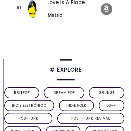
Love Is A Place
Metric
# EXPLORE
BRITPOP
DREAM POP
GRUNGE
INDIE ELETRÔNICO
INDIE FOLK
LO-FI
PÓS-PUNK
POST-PUNK REVIVAL