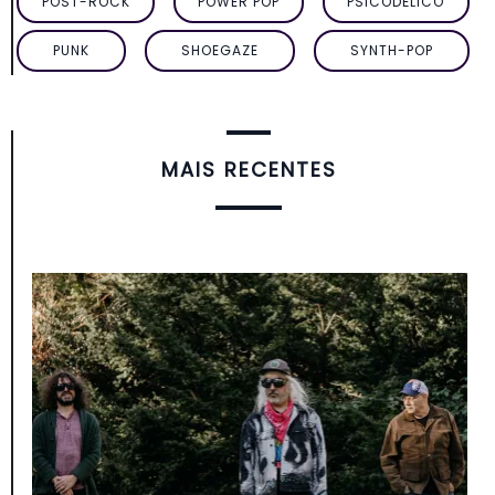
POST-ROCK
POWER POP
PSICODÉLICO
PUNK
SHOEGAZE
SYNTH-POP
MAIS RECENTES