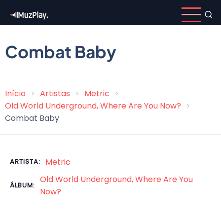
Pular
para
o
conteúdo
Combat Baby
principal
Início
Artistas
Metric
Trilha
Old World Underground, Where Are You Now?
de
Combat Baby
navegação
Metric
ARTISTA:
Old World Underground, Where Are You
ÁLBUM:
Now?