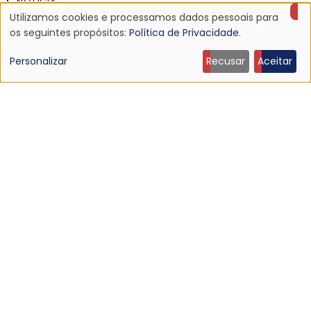
NOTÍCIA
Utilizamos cookies e processamos dados pessoais para
Discografia do Mojave 3 será relançada
Uso
os seguintes propósitos:
Política de Privacidade
.
16 Jun 2026 - 22:19
de
Personalizar
Recusar
Aceitar
dados
pessoais
e
cookies
NOTÍCIA
Ouça: Ty Segall — “Black Paint”