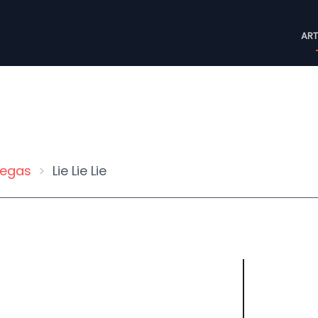
M
ART
n
Vegas
Lie Lie Lie