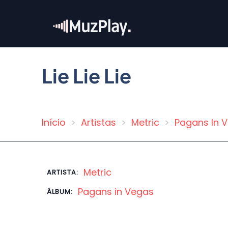
Pular
para
o
conteúdo
principal
Lie Lie Lie
Início
Artistas
Metric
Pagans In 
Trilha
de
navegação
Metric
ARTISTA:
Pagans in Vegas
ÁLBUM: