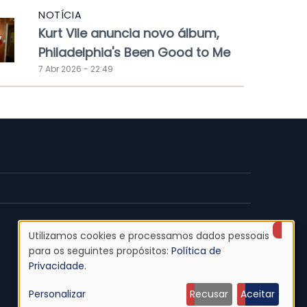
NOTÍCIA
Kurt Vile anuncia novo álbum,
Philadelphia's Been Good to Me
7 Abr 2026 - 22:49
Utilizamos cookies e processamos dados pessoais
Uso
para os seguintes propósitos:
Política de
Privacidade
.
de
Personalizar
Recusar
Aceitar