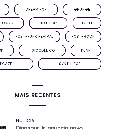
DREAM POP
GRUNGE
TRÔNICO
INDIE FOLK
LO-FI
POST-PUNK REVIVAL
POST-ROCK
OP
PSICODÉLICO
PUNK
EGAZE
SYNTH-POP
MAIS RECENTES
NOTÍCIA
Dinosaur Jr. anuncia novo