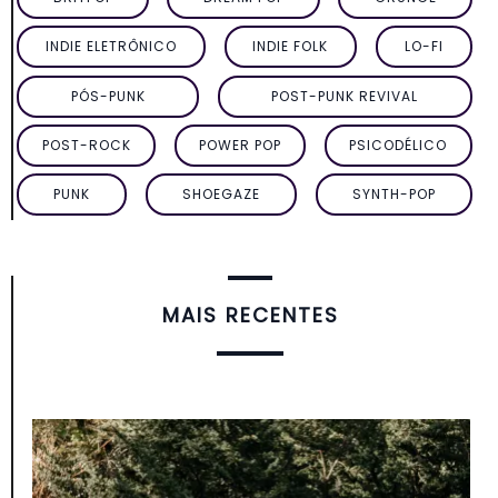
INDIE ELETRÔNICO
INDIE FOLK
LO-FI
PÓS-PUNK
POST-PUNK REVIVAL
POST-ROCK
POWER POP
PSICODÉLICO
PUNK
SHOEGAZE
SYNTH-POP
MAIS RECENTES