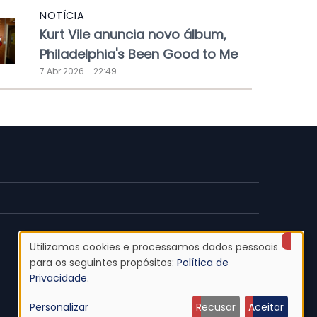
NOTÍCIA
Kurt Vile anuncia novo álbum,
Philadelphia's Been Good to Me
7 Abr 2026 - 22:49
Utilizamos cookies e processamos dados pessoais
Uso
para os seguintes propósitos:
Política de
Privacidade
.
de
Personalizar
Recusar
Aceitar