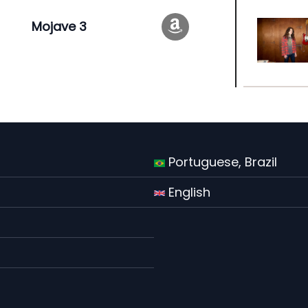
Mojave 3
Portuguese, Brazil
English