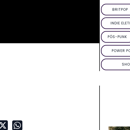
BRITPOP
INDIE ELE
PÓS-PUNK
POWER P
SHO