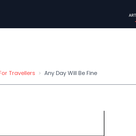
M
ART
n
For Travellers
Any Day Will Be Fine