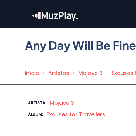
Pular
para
o
conteúdo
principal
Any Day Will Be Fine
Início
Artistas
Mojave 3
Excuses 
Trilha
de
navegação
Mojave 3
ARTISTA:
Excuses for Travellers
ÁLBUM: