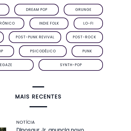
DREAM POP
GRUNGE
TRÔNICO
INDIE FOLK
LO-FI
POST-PUNK REVIVAL
POST-ROCK
OP
PSICODÉLICO
PUNK
EGAZE
SYNTH-POP
MAIS RECENTES
NOTÍCIA
Dinosaur Jr. anuncia novo