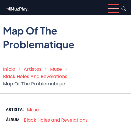
Pular
para
o
conteúdo
Map Of The
principal
Problematique
Início
Artistas
Muse
Trilha
Black Holes And Revelations
de
Map Of The Problematique
navegação
Muse
ARTISTA:
Black Holes and Revelations
ÁLBUM: