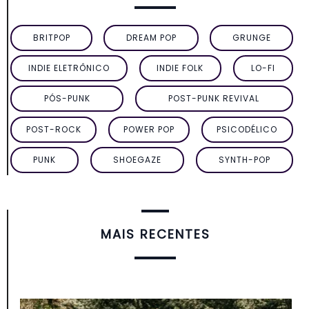
BRITPOP
DREAM POP
GRUNGE
INDIE ELETRÔNICO
INDIE FOLK
LO-FI
PÓS-PUNK
POST-PUNK REVIVAL
POST-ROCK
POWER POP
PSICODÉLICO
PUNK
SHOEGAZE
SYNTH-POP
MAIS RECENTES