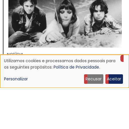
NOTÍCIA
Utilizamos cookies e processamos dados pessoais para
Discografia do Mojave 3 será relançada
Uso
os seguintes propósitos:
Política de Privacidade
.
16 Jun 2026 - 22:19
de
Personalizar
Recusar
Aceitar
dados
pessoais
e
cookies