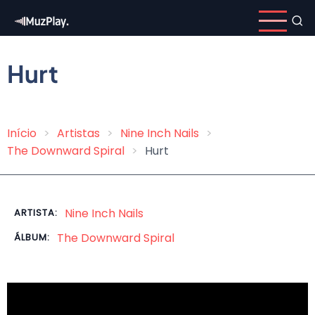
Pular
para
o
conteúdo
Hurt
principal
Início
Artistas
Nine Inch Nails
Trilha
The Downward Spiral
Hurt
de
navegação
Nine Inch Nails
ARTISTA:
The Downward Spiral
ÁLBUM: