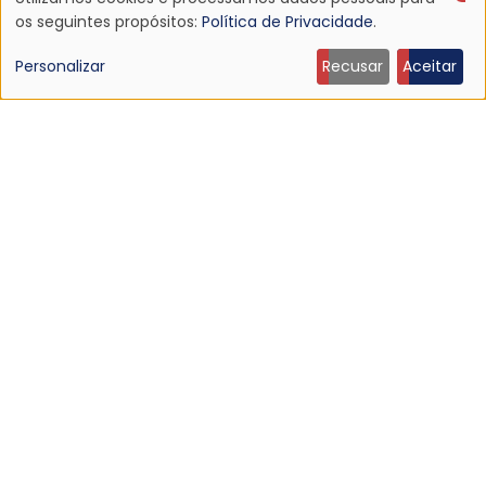
Uso
os seguintes propósitos:
Política de Privacidade
.
de
Personalizar
Recusar
Aceitar
dados
pessoais
e
cookies
NOTÍCIA
Sugar lança “Keep Looping”, terceiro single desde o
retorno
25 Jun 2026 - 22:38