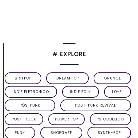
# EXPLORE
BRITPOP
DREAM POP
GRUNGE
INDIE ELETRÔNICO
INDIE FOLK
LO-FI
PÓS-PUNK
POST-PUNK REVIVAL
POST-ROCK
POWER POP
PSICODÉLICO
PUNK
SHOEGAZE
SYNTH-POP