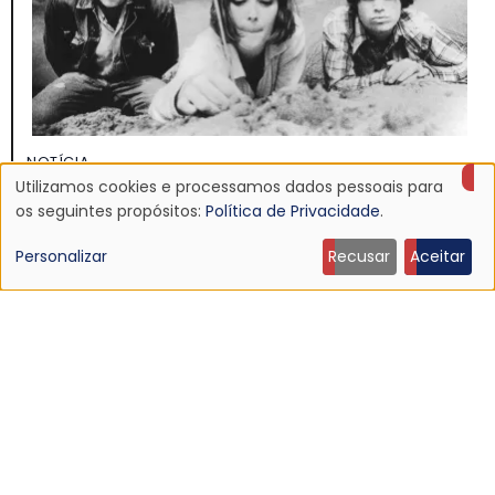
NOTÍCIA
Utilizamos cookies e processamos dados pessoais para
Discografia do Mojave 3 será relançada
Uso
os seguintes propósitos:
Política de Privacidade
.
16 Jun 2026 - 22:19
de
Personalizar
Recusar
Aceitar
dados
pessoais
e
cookies