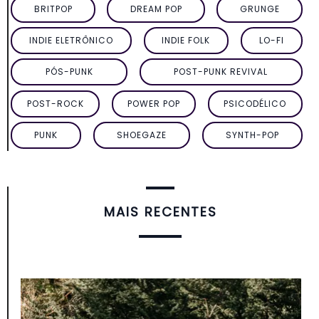
BRITPOP
DREAM POP
GRUNGE
INDIE ELETRÔNICO
INDIE FOLK
LO-FI
PÓS-PUNK
POST-PUNK REVIVAL
POST-ROCK
POWER POP
PSICODÉLICO
PUNK
SHOEGAZE
SYNTH-POP
MAIS RECENTES