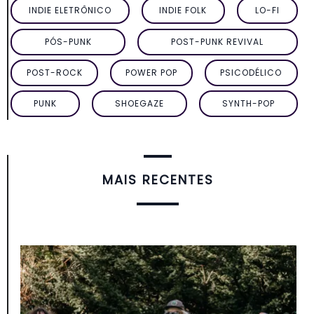
INDIE ELETRÔNICO
INDIE FOLK
LO-FI
PÓS-PUNK
POST-PUNK REVIVAL
POST-ROCK
POWER POP
PSICODÉLICO
PUNK
SHOEGAZE
SYNTH-POP
MAIS RECENTES