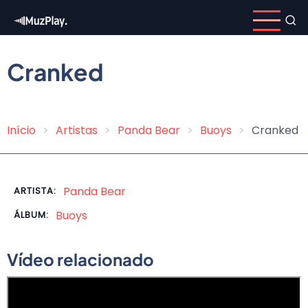
Pular
para
o
conteúdo
Cranked
principal
Início
Artistas
Panda Bear
Buoys
Cranked
Trilha
de
navegação
Panda Bear
ARTISTA:
Buoys
ÁLBUM:
Vídeo relacionado