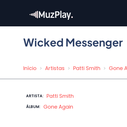
Pular
para
o
conteúdo
principal
Wicked Messenger
Início
Artistas
Patti Smith
Gone A
Trilha
de
navegação
Patti Smith
ARTISTA:
Gone Again
ÁLBUM: