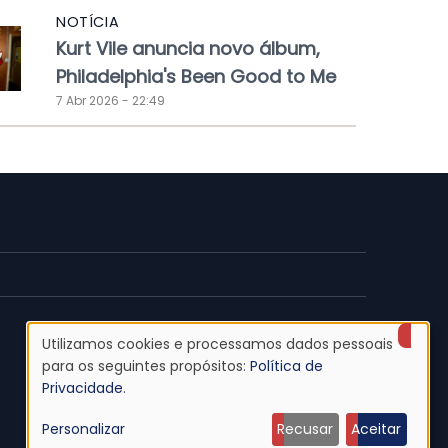
NOTÍCIA
Kurt Vile anuncia novo álbum,
Philadelphia's Been Good to Me
7 Abr 2026 - 22:49
Utilizamos cookies e processamos dados pessoais
Uso
para os seguintes propósitos:
Política de
Privacidade
.
de
Personalizar
Recusar
Aceitar