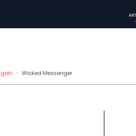
M
ART
n
gain
Wicked Messenger