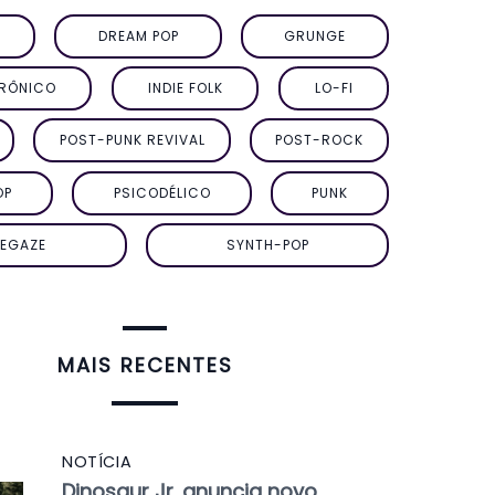
DREAM POP
GRUNGE
TRÔNICO
INDIE FOLK
LO-FI
POST-PUNK REVIVAL
POST-ROCK
OP
PSICODÉLICO
PUNK
EGAZE
SYNTH-POP
MAIS RECENTES
NOTÍCIA
Dinosaur Jr. anuncia novo