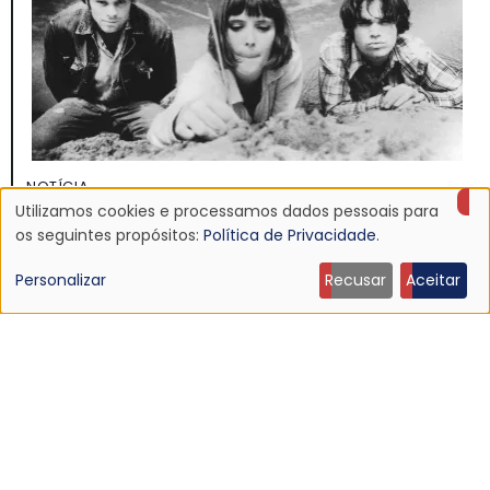
NOTÍCIA
Discografia do Mojave 3 será relançada
Utilizamos cookies e processamos dados pessoais para
Uso
os seguintes propósitos:
Política de Privacidade
.
16 Jun 2026 - 22:19
de
Personalizar
Recusar
Aceitar
dados
pessoais
e
cookies