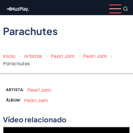
Pular
para
o
conteúdo
Parachutes
principal
Início
Artistas
Pearl Jam
Pearl Jam
Trilha
Parachutes
de
navegação
Pearl Jam
ARTISTA:
Pearl Jam
ÁLBUM:
Vídeo relacionado