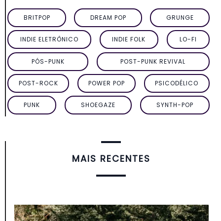
BRITPOP
DREAM POP
GRUNGE
INDIE ELETRÔNICO
INDIE FOLK
LO-FI
PÓS-PUNK
POST-PUNK REVIVAL
POST-ROCK
POWER POP
PSICODÉLICO
PUNK
SHOEGAZE
SYNTH-POP
MAIS RECENTES