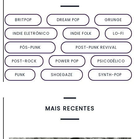
BRITPOP
DREAM POP
GRUNGE
INDIE ELETRÔNICO
INDIE FOLK
LO-FI
PÓS-PUNK
POST-PUNK REVIVAL
POST-ROCK
POWER POP
PSICODÉLICO
PUNK
SHOEGAZE
SYNTH-POP
MAIS RECENTES