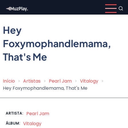
Pular
para
o
conteúdo
Hey
principal
Foxymophandlemama,
That's Me
Início
Artistas
Pearl Jam
Vitalogy
Trilha
Hey Foxymophandlemama, That's Me
de
navegação
Pearl Jam
ARTISTA:
Vitalogy
ÁLBUM: