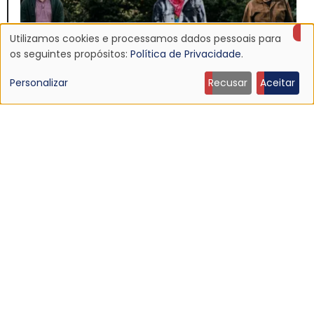
Utilizamos cookies e processamos dados pessoais para
Uso
os seguintes propósitos:
Política de Privacidade
.
de
Personalizar
Recusar
Aceitar
dados
NOTÍCIA
Dinosaur Jr. anuncia novo álbum e lança o single
pessoais
“Several Got Away”
e
30 Jun 2026 - 23:08
cookies