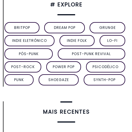
# EXPLORE
BRITPOP
DREAM POP
GRUNGE
INDIE ELETRÔNICO
INDIE FOLK
LO-FI
PÓS-PUNK
POST-PUNK REVIVAL
POST-ROCK
POWER POP
PSICODÉLICO
PUNK
SHOEGAZE
SYNTH-POP
MAIS RECENTES