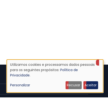
Utilizamos cookies e processamos dados pessoais
Uso
para os seguintes propósitos:
Política de
Privacidade
.
de
Personalizar
Recusar
Aceitar
dados
pessoais