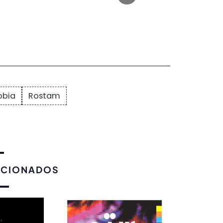
bia
Rostam
ACIONADOS