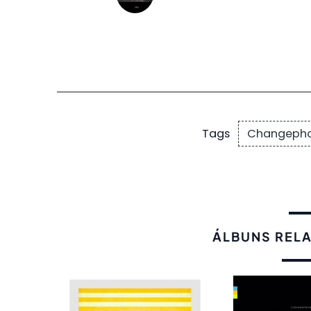
Changepho
Tags
ÁLBUNS REL