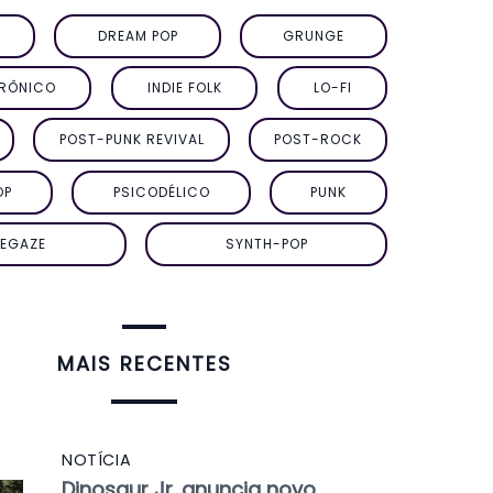
DREAM POP
GRUNGE
TRÔNICO
INDIE FOLK
LO-FI
POST-PUNK REVIVAL
POST-ROCK
OP
PSICODÉLICO
PUNK
EGAZE
SYNTH-POP
MAIS RECENTES
NOTÍCIA
Dinosaur Jr. anuncia novo