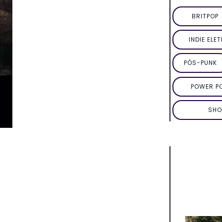
BRITPOP
INDIE ELE
PÓS-PUNK
POWER P
SHO