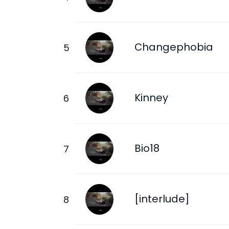
Changephobia
Kinney
Bio18
[interlude]