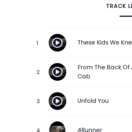
TRACK L
These Kids We Kn
From The Back Of 
Cab
Unfold You
4Runner