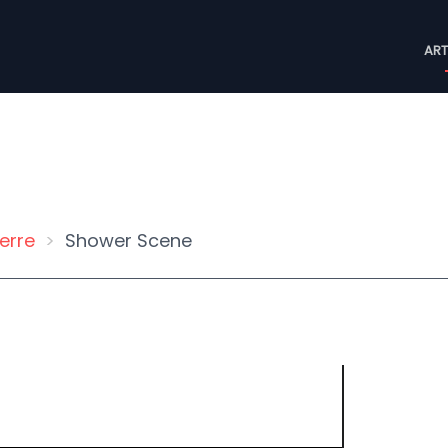
M
ART
n
terre
Shower Scene