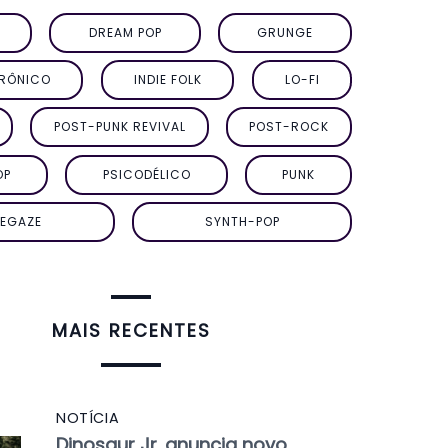
DREAM POP
GRUNGE
TRÔNICO
INDIE FOLK
LO-FI
POST-PUNK REVIVAL
POST-ROCK
OP
PSICODÉLICO
PUNK
EGAZE
SYNTH-POP
MAIS RECENTES
NOTÍCIA
Dinosaur Jr. anuncia novo