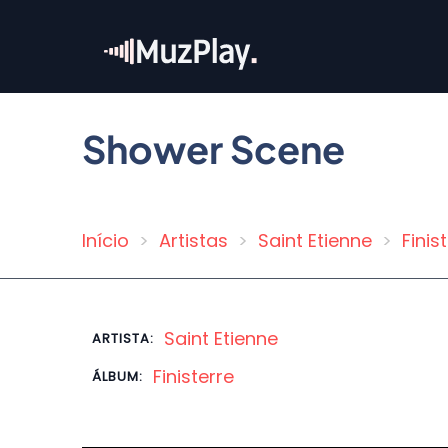
Pular
para
o
conteúdo
principal
Shower Scene
Início
Artistas
Saint Etienne
Finis
Trilha
de
navegação
Saint Etienne
ARTISTA:
Finisterre
ÁLBUM: