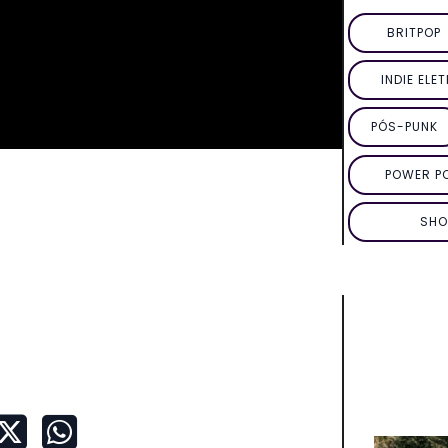
BRITPOP
INDIE ELE
PÓS-PUNK
POWER P
SHO