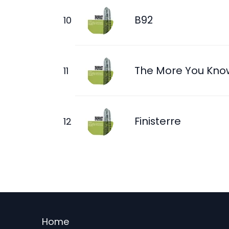
B92
The More You Kno
Finisterre
Menu
Home