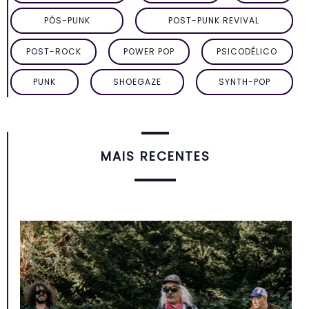
PÓS-PUNK
POST-PUNK REVIVAL
POST-ROCK
POWER POP
PSICODÉLICO
PUNK
SHOEGAZE
SYNTH-POP
MAIS RECENTES