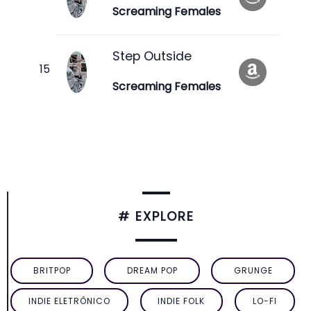
Screaming Females
Step Outside
Screaming Females
# EXPLORE
BRITPOP
DREAM POP
GRUNGE
INDIE ELETRÔNICO
INDIE FOLK
LO-FI