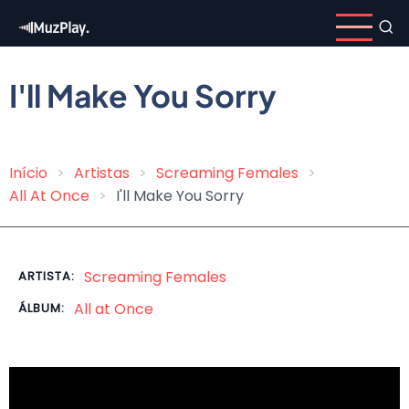
Pular
para
o
conteúdo
I'll Make You Sorry
principal
Início
Artistas
Screaming Females
Trilha
All At Once
I'll Make You Sorry
de
navegação
Screaming Females
ARTISTA:
All at Once
ÁLBUM: