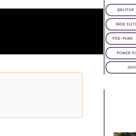
BRITPOP
INDIE ELE
PÓS-PUNK
POWER P
SHO