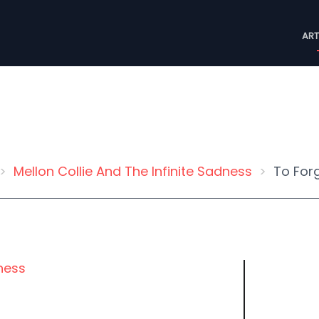
M
ART
n
Mellon Collie And The Infinite Sadness
To For
dness