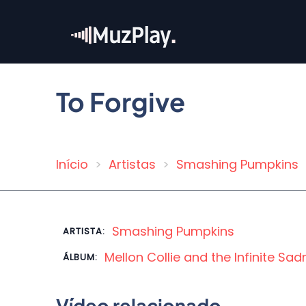
Pular
para
o
conteúdo
principal
To Forgive
Início
Artistas
Smashing Pumpkins
Trilha
de
navegação
Smashing Pumpkins
ARTISTA:
Mellon Collie and the Infinite Sa
ÁLBUM:
Vídeo relacionado