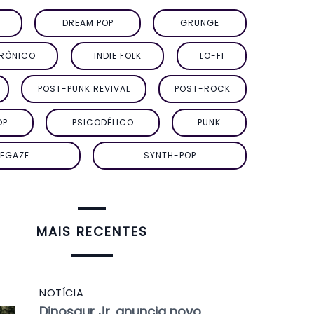
DREAM POP
GRUNGE
TRÔNICO
INDIE FOLK
LO-FI
POST-PUNK REVIVAL
POST-ROCK
OP
PSICODÉLICO
PUNK
EGAZE
SYNTH-POP
MAIS RECENTES
NOTÍCIA
Dinosaur Jr. anuncia novo