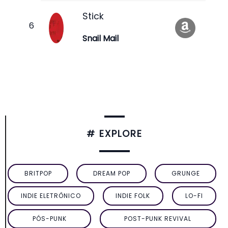
Stick
Snail Mail
# EXPLORE
BRITPOP
DREAM POP
GRUNGE
INDIE ELETRÔNICO
INDIE FOLK
LO-FI
PÓS-PUNK
POST-PUNK REVIVAL