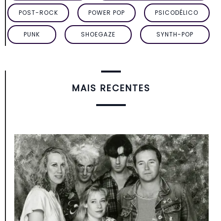
POST-ROCK
POWER POP
PSICODÉLICO
PUNK
SHOEGAZE
SYNTH-POP
MAIS RECENTES