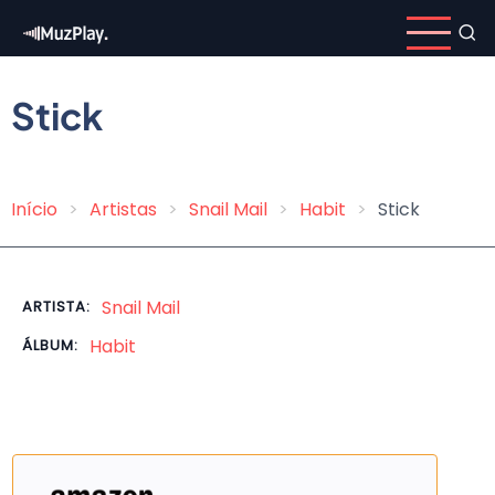
Pular
para
o
conteúdo
Stick
principal
Início
Artistas
Snail Mail
Habit
Stick
Trilha
de
navegação
Snail Mail
ARTISTA:
Habit
ÁLBUM: