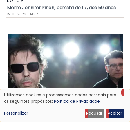
NOTÍCIA
Morre Jennifer Finch, baixista do L7, aos 59 anos
19 Jul 2026 - 14:04
Utilizamos cookies e processamos dados pessoais para
Uso
os seguintes propósitos:
Política de Privacidade
.
de
Personalizar
Recusar
Aceitar
NOTÍCIA
dados
Echo & The Bunnymen anuncia Apples For Isaac,