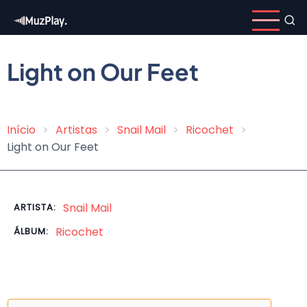
Pular
para
o
conteúdo
Light on Our Feet
principal
Início
Artistas
Snail Mail
Ricochet
Trilha
Light on Our Feet
de
navegação
Snail Mail
ARTISTA:
Ricochet
ÁLBUM: