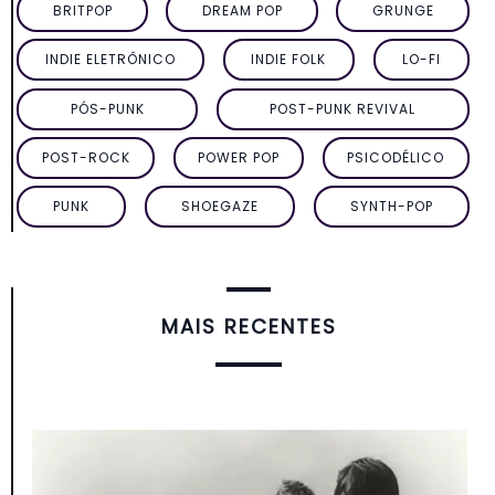
BRITPOP
DREAM POP
GRUNGE
INDIE ELETRÔNICO
INDIE FOLK
LO-FI
PÓS-PUNK
POST-PUNK REVIVAL
POST-ROCK
POWER POP
PSICODÉLICO
PUNK
SHOEGAZE
SYNTH-POP
MAIS RECENTES