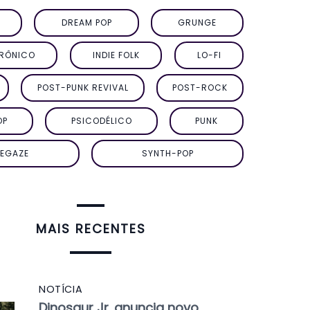
DREAM POP
GRUNGE
TRÔNICO
INDIE FOLK
LO-FI
POST-PUNK REVIVAL
POST-ROCK
OP
PSICODÉLICO
PUNK
EGAZE
SYNTH-POP
MAIS RECENTES
NOTÍCIA
Dinosaur Jr. anuncia novo