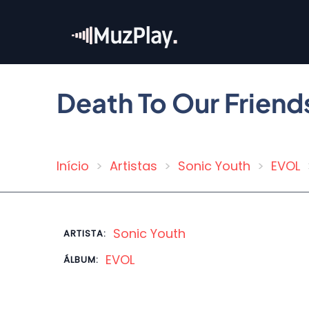
Pular
para
o
conteúdo
principal
Death To Our Friend
Início
Artistas
Sonic Youth
EVOL
Trilha
de
navegação
Sonic Youth
ARTISTA:
EVOL
ÁLBUM: