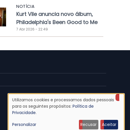
NOTÍCIA
Kurt Vile anuncia novo álbum,
Philadelphia's Been Good to Me
7 Abr 2026 - 22:49
Utilizamos cookies e processamos dados pessoais
Uso
para os seguintes propósitos:
Política de
Privacidade
.
de
Personalizar
Recusar
Aceitar