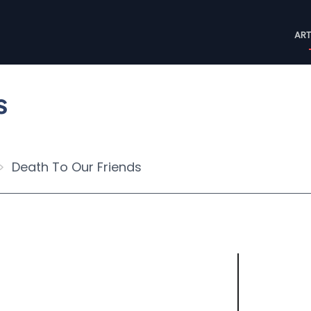
M
ART
n
s
Death To Our Friends