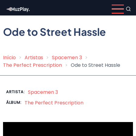
Pular
para
o
conteúdo
Ode to Street Hassle
principal
Início
Artistas
Spacemen 3
Trilha
The Perfect Prescription
Ode to Street Hassle
de
navegação
Spacemen 3
ARTISTA:
The Perfect Prescription
ÁLBUM: