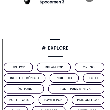
Spacemen 3
# EXPLORE
BRITPOP
DREAM POP
GRUNGE
INDIE ELETRÔNICO
INDIE FOLK
LO-FI
PÓS-PUNK
POST-PUNK REVIVAL
POST-ROCK
POWER POP
PSICODÉLICO