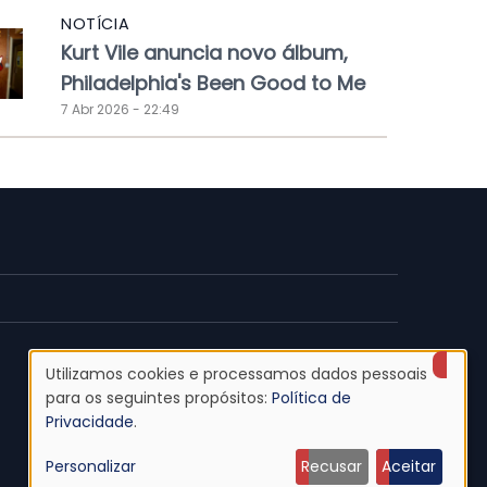
NOTÍCIA
Kurt Vile anuncia novo álbum,
Philadelphia's Been Good to Me
7 Abr 2026 - 22:49
Utilizamos cookies e processamos dados pessoais
Uso
para os seguintes propósitos:
Política de
Privacidade
.
de
Personalizar
Recusar
Aceitar