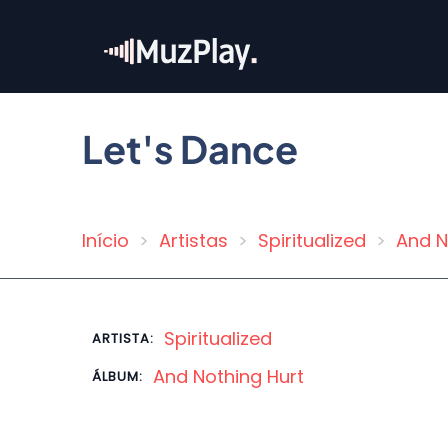
Pular
para
o
conteúdo
principal
Let's Dance
Início
Artistas
Spiritualized
And N
Trilha
de
navegação
Spiritualized
ARTISTA:
And Nothing Hurt
ÁLBUM: