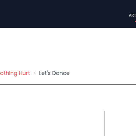
M
ART
n
othing Hurt
Let's Dance