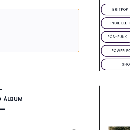
BRITPOP
INDIE ELE
PÓS-PUNK
POWER P
SHO
O ÁLBUM