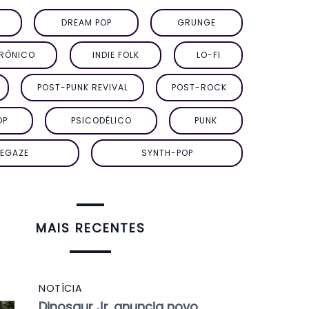
DREAM POP
GRUNGE
TRÔNICO
INDIE FOLK
LO-FI
POST-PUNK REVIVAL
POST-ROCK
OP
PSICODÉLICO
PUNK
EGAZE
SYNTH-POP
MAIS RECENTES
NOTÍCIA
Dinosaur Jr. anuncia novo