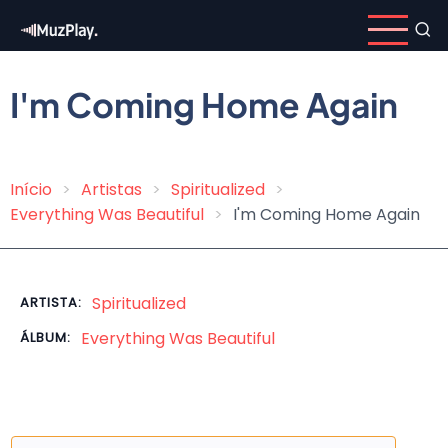
Pular
para
o
conteúdo
I'm Coming Home Again
principal
Início
Artistas
Spiritualized
Trilha
Everything Was Beautiful
I'm Coming Home Again
de
navegação
Spiritualized
ARTISTA:
Everything Was Beautiful
ÁLBUM: