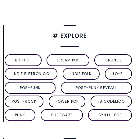
# EXPLORE
BRITPOP
DREAM POP
GRUNGE
INDIE ELETRÔNICO
INDIE FOLK
LO-FI
PÓS-PUNK
POST-PUNK REVIVAL
POST-ROCK
POWER POP
PSICODÉLICO
PUNK
SHOEGAZE
SYNTH-POP