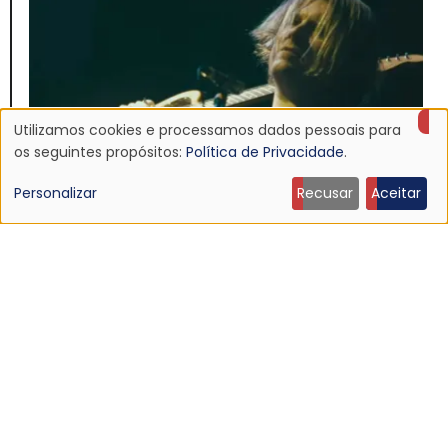
Utilizamos cookies e processamos dados pessoais para
Uso
os seguintes propósitos:
Política de Privacidade
.
de
Personalizar
Recusar
Aceitar
dados
pessoais
NOTÍCIA
e
Ouça: Ty Segall — “Black Paint”
9 Jun 2026 - 21:27
cookies