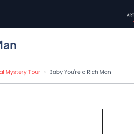
M
ART
n
Man
al Mystery Tour
Baby You're a Rich Man