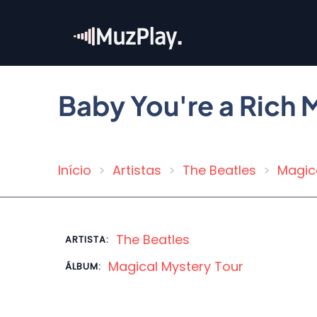
Pular
para
o
conteúdo
principal
Baby You're a Rich 
Início
Artistas
The Beatles
Magic
Trilha
de
navegação
The Beatles
ARTISTA:
Magical Mystery Tour
ÁLBUM: