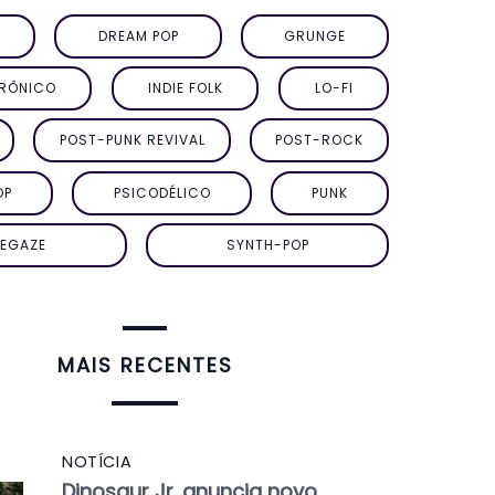
DREAM POP
GRUNGE
TRÔNICO
INDIE FOLK
LO-FI
POST-PUNK REVIVAL
POST-ROCK
OP
PSICODÉLICO
PUNK
EGAZE
SYNTH-POP
MAIS RECENTES
NOTÍCIA
Dinosaur Jr. anuncia novo