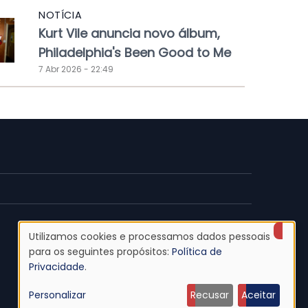
NOTÍCIA
Kurt Vile anuncia novo álbum,
Philadelphia's Been Good to Me
7 Abr 2026 - 22:49
Utilizamos cookies e processamos dados pessoais
Uso
para os seguintes propósitos:
Política de
Privacidade
.
de
Personalizar
Recusar
Aceitar