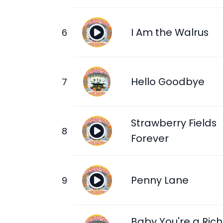
I Am the Walrus
Hello Goodbye
Strawberry Fields
Forever
Penny Lane
Baby You're a Rich