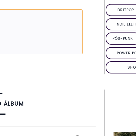
BRITPOP
INDIE ELE
PÓS-PUNK
POWER P
SHO
O ÁLBUM