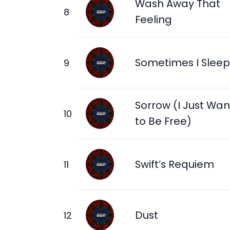
Wash Away That
Feeling
Sometimes I Sleep
Sorrow (I Just Wan
to Be Free)
Swift’s Requiem
Dust