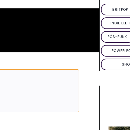
BRITPOP
INDIE ELE
PÓS-PUNK
POWER P
SHO