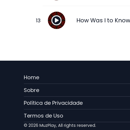
How Was I to Kno
Menu
Home
Rodape
Sobre
PT
Política de Privacidade
Termos de Uso
© 2026 MuzPlay, All rights reserved.