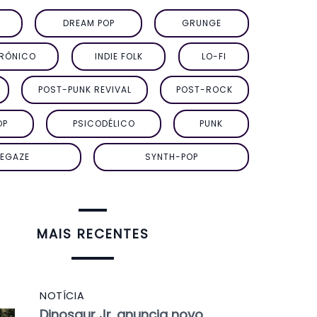
DREAM POP
GRUNGE
TRÔNICO
INDIE FOLK
LO-FI
POST-PUNK REVIVAL
POST-ROCK
OP
PSICODÉLICO
PUNK
EGAZE
SYNTH-POP
MAIS RECENTES
NOTÍCIA
Dinosaur Jr. anuncia novo