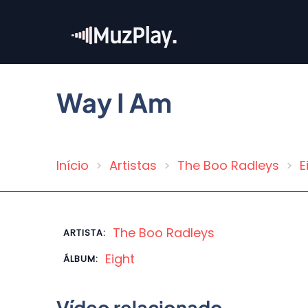
Pular
para
o
conteúdo
principal
Way I Am
Início
Artistas
The Boo Radleys
E
Trilha
de
navegação
The Boo Radleys
ARTISTA:
Eight
ÁLBUM:
Vídeo relacionado