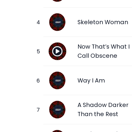
Skeleton Woman
Now That’s What I
Call Obscene
Way I Am
A Shadow Darker
Than the Rest