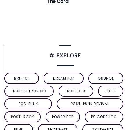
The Coral
# EXPLORE
BRITPOP
DREAM POP
GRUNGE
INDIE ELETRÔNICO
INDIE FOLK
LO-FI
PÓS-PUNK
POST-PUNK REVIVAL
POST-ROCK
POWER POP
PSICODÉLICO
PUNK
SHOEGAZE
SYNTH-POP