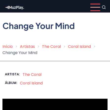
Pular
para
o
conteúdo
Change Your Mind
principal
Início
Artistas
The Coral
Coral Island
Trilha
Change Your Mind
de
navegação
The Coral
ARTISTA:
Coral Island
ÁLBUM: