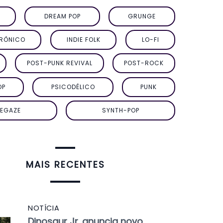
DREAM POP
GRUNGE
TRÔNICO
INDIE FOLK
LO-FI
POST-PUNK REVIVAL
POST-ROCK
OP
PSICODÉLICO
PUNK
EGAZE
SYNTH-POP
MAIS RECENTES
NOTÍCIA
Dinosaur Jr. anuncia novo