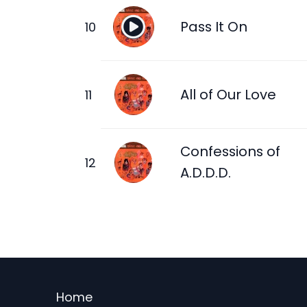
Pass It On
All of Our Love
Confessions of
A.D.D.D.
Menu
Home