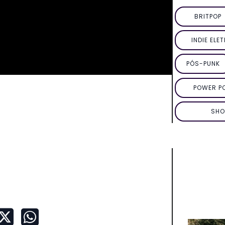
BRITPOP
INDIE ELE
PÓS-PUNK
POWER P
SHO