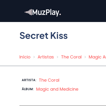
Pular
para
o
conteúdo
principal
Secret Kiss
Início
Artistas
The Coral
Magic A
Trilha
de
navegação
The Coral
ARTISTA:
Magic and Medicine
ÁLBUM: