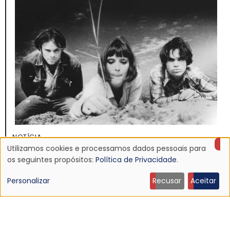
NOTÍCIA
Discografia do Mojave 3 será relançada
Utilizamos cookies e processamos dados pessoais para
Uso
os seguintes propósitos:
Política de Privacidade
.
16 Jun 2026 - 22:19
de
Personalizar
Recusar
Aceitar
dados
pessoais