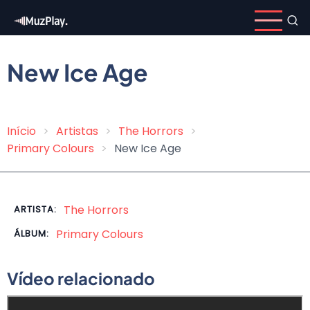
Pular
para
o
conteúdo
New Ice Age
principal
Início
Artistas
The Horrors
Trilha
Primary Colours
New Ice Age
de
navegação
The Horrors
ARTISTA:
Primary Colours
ÁLBUM:
Vídeo relacionado