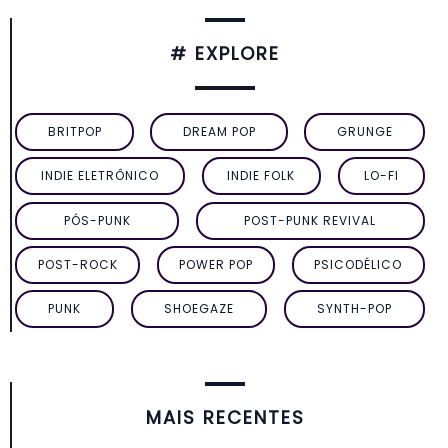
# EXPLORE
BRITPOP
DREAM POP
GRUNGE
INDIE ELETRÔNICO
INDIE FOLK
LO-FI
PÓS-PUNK
POST-PUNK REVIVAL
POST-ROCK
POWER POP
PSICODÉLICO
PUNK
SHOEGAZE
SYNTH-POP
MAIS RECENTES