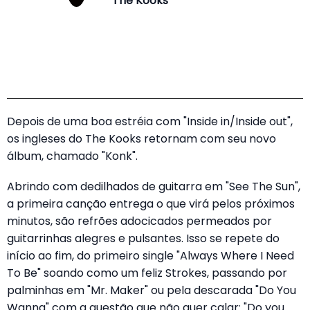
The Kooks
Depois de uma boa estréia com "Inside in/Inside out",
os ingleses do The Kooks retornam com seu novo
álbum, chamado "Konk".
Abrindo com dedilhados de guitarra em "See The Sun",
a primeira canção entrega o que virá pelos próximos
minutos, são refrões adocicados permeados por
guitarrinhas alegres e pulsantes. Isso se repete do
início ao fim, do primeiro single "Always Where I Need
To Be" soando como um feliz Strokes, passando por
palminhas em "Mr. Maker" ou pela descarada "Do You
Wanna" com a questão que não quer calar: "Do you