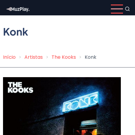
Pular
para
o
conteúdo
Konk
principal
Início
Artistas
The Kooks
Konk
Trilha
de
navegação