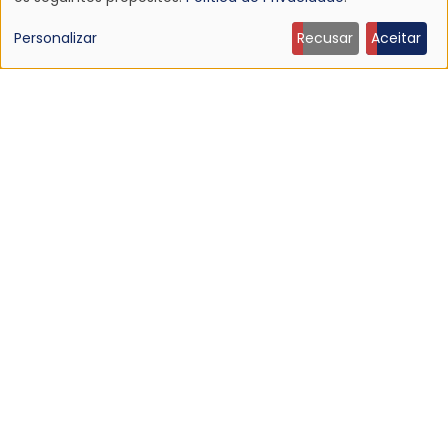
Uso
de
Personalizar
Recusar
Aceitar
dados
pessoais
e
NOTÍCIA
cookies
Discografia do Mojave 3 será relançada
16 Jun 2026 - 22:19