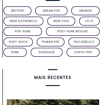
BRITPOP
DREAM POP
GRUNGE
INDIE ELETRÔNICO
INDIE FOLK
LO-FI
PÓS-PUNK
POST-PUNK REVIVAL
POST-ROCK
POWER POP
PSICODÉLICO
PUNK
SHOEGAZE
SYNTH-POP
MAIS RECENTES