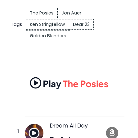
The Posies
Jon Auer
Tags
Ken Stringfellow
Dear 23
Golden Blunders
Play
The Posies
Dream All Day