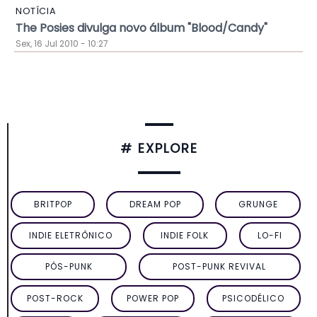
NOTÍCIA
The Posies divulga novo álbum "Blood/Candy"
Sex, 16 Jul 2010 - 10:27
# EXPLORE
BRITPOP
DREAM POP
GRUNGE
INDIE ELETRÔNICO
INDIE FOLK
LO-FI
PÓS-PUNK
POST-PUNK REVIVAL
POST-ROCK
POWER POP
PSICODÉLICO