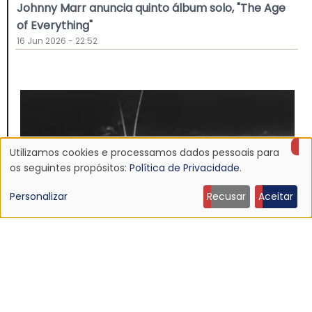
Johnny Marr anuncia quinto álbum solo, "The Age
of Everything"
16 Jun 2026 - 22:52
Utilizamos cookies e processamos dados pessoais para
Uso
os seguintes propósitos:
Política de Privacidade
.
de
Personalizar
Recusar
Aceitar
dados
pessoais
e
NOTÍCIA
cookies
Discografia do Mojave 3 será relançada