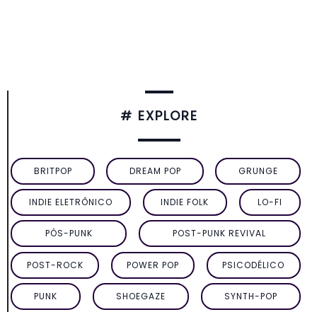
# EXPLORE
BRITPOP
DREAM POP
GRUNGE
INDIE ELETRÔNICO
INDIE FOLK
LO-FI
PÓS-PUNK
POST-PUNK REVIVAL
POST-ROCK
POWER POP
PSICODÉLICO
PUNK
SHOEGAZE
SYNTH-POP