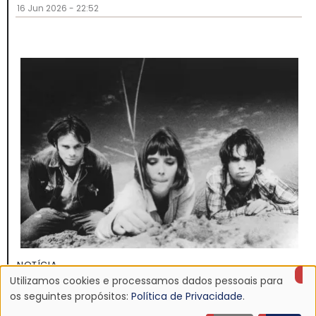
16 Jun 2026 - 22:52
NOTÍCIA
Utilizamos cookies e processamos dados pessoais para
Discografia do Mojave 3 será relançada
Uso
os seguintes propósitos:
Política de Privacidade
.
16 Jun 2026 - 22:19