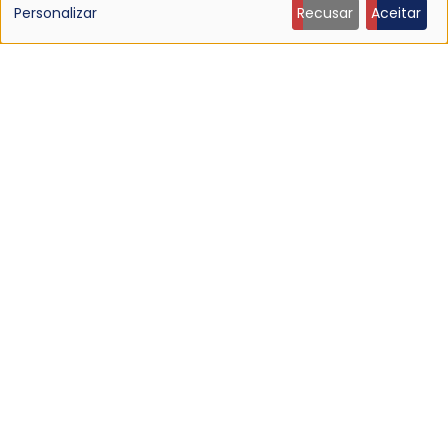
de
Personalizar
Recusar
Aceitar
dados
pessoais
e
cookies
NOTÍCIA
Ouça: Ty Segall — “Black Paint”
9 Jun 2026 - 21:27