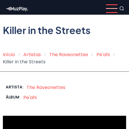
Pular
para
o
conteúdo
Killer in the Streets
principal
Início
Artistas
The Raveonettes
Pe'ahi
Trilha
Killer in the Streets
de
navegação
The Raveonettes
ARTISTA:
Pe'ahi
ÁLBUM: