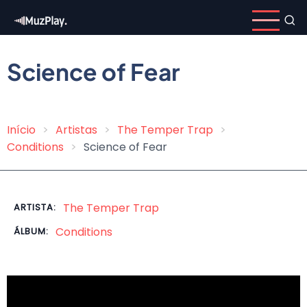
Pular
para
o
conteúdo
Science of Fear
principal
Início
Artistas
The Temper Trap
Trilha
Conditions
Science of Fear
de
navegação
The Temper Trap
ARTISTA:
Conditions
ÁLBUM: