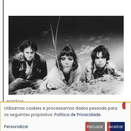
NOTÍCIA
Utilizamos cookies e processamos dados pessoais para
Discografia do Mojave 3 será relançada
Uso
os seguintes propósitos:
Política de Privacidade
.
16 Jun 2026 - 22:19
de
Personalizar
Recusar
Aceitar