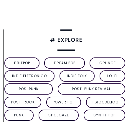
# EXPLORE
BRITPOP
DREAM POP
GRUNGE
INDIE ELETRÔNICO
INDIE FOLK
LO-FI
PÓS-PUNK
POST-PUNK REVIVAL
POST-ROCK
POWER POP
PSICODÉLICO
PUNK
SHOEGAZE
SYNTH-POP