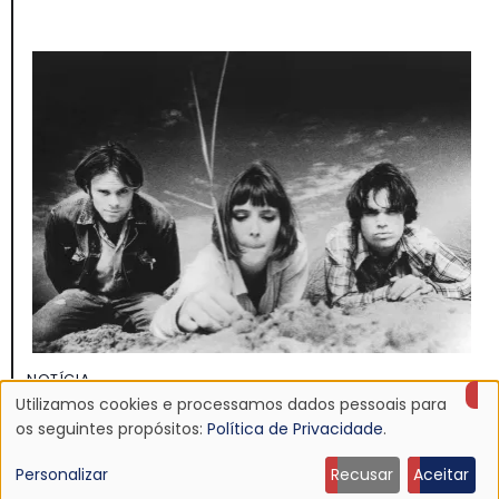
NOTÍCIA
Discografia do Mojave 3 será relançada
Utilizamos cookies e processamos dados pessoais para
Uso
os seguintes propósitos:
Política de Privacidade
.
16 Jun 2026 - 22:19
de
Personalizar
Recusar
Aceitar