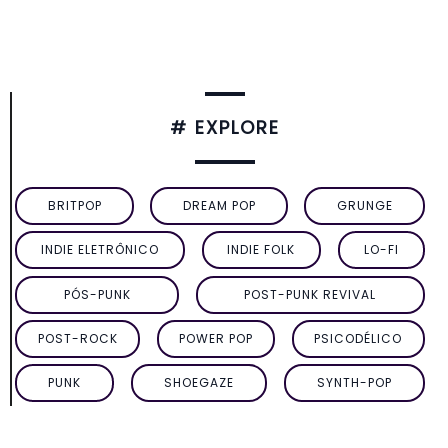
# EXPLORE
BRITPOP
DREAM POP
GRUNGE
INDIE ELETRÔNICO
INDIE FOLK
LO-FI
PÓS-PUNK
POST-PUNK REVIVAL
POST-ROCK
POWER POP
PSICODÉLICO
PUNK
SHOEGAZE
SYNTH-POP