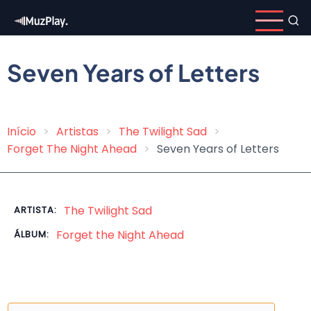
Pular
para
o
conteúdo
Seven Years of Letters
principal
Início
Artistas
The Twilight Sad
Trilha
Forget The Night Ahead
Seven Years of Letters
de
navegação
The Twilight Sad
ARTISTA:
Forget the Night Ahead
ÁLBUM: