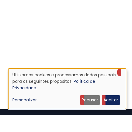
Utilizamos cookies e processamos dados pessoais
Uso
para os seguintes propósitos:
Política de
Privacidade
.
de
Personalizar
Recusar
Aceitar
dados
pessoais