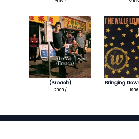
2012 /
2005
(Breach)
Bringing Dow
2000 /
1996
Menu
Home