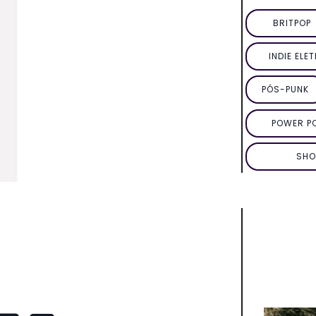
BRITPOP
INDIE ELE
PÓS-PUNK
POWER P
SHO