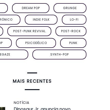
DREAM POP
GRUNGE
TRÔNICO
INDIE FOLK
LO-FI
POST-PUNK REVIVAL
POST-ROCK
OP
PSICODÉLICO
PUNK
EGAZE
SYNTH-POP
MAIS RECENTES
NOTÍCIA
Dinosaur Jr. anuncia novo