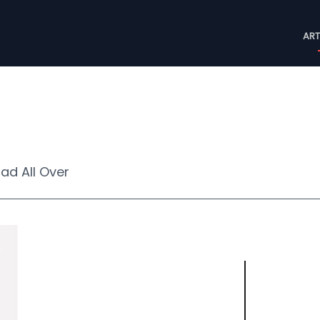
M
ART
n
ad All Over