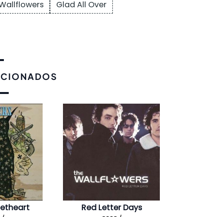
Wallflowers
Glad All Over
ACIONADOS
eetheart
Red Letter Days