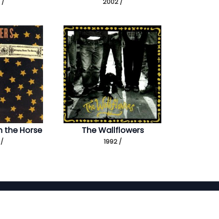
 /
2002 /
n the Horse
The Wallflowers
 /
1992 /
Portuguese, Brazil