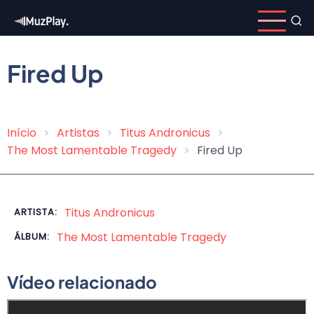
Pular
para
o
conteúdo
Fired Up
principal
Início
Artistas
Titus Andronicus
Trilha
The Most Lamentable Tragedy
Fired Up
de
navegação
Titus Andronicus
ARTISTA:
The Most Lamentable Tragedy
ÁLBUM:
Vídeo relacionado