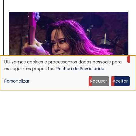
Utilizamos cookies e processamos dados pessoais para
Uso
os seguintes propósitos:
Política de Privacidade
.
de
Personalizar
Recusar
Aceitar
dados
NOTÍCIA
pessoais
Morre Jennifer Finch, baixista do L7, aos 59 anos
19 Jul 2026 - 14:04
e
cookies