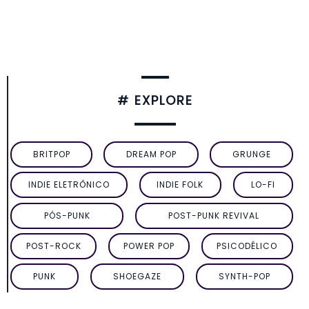
# EXPLORE
BRITPOP
DREAM POP
GRUNGE
INDIE ELETRÔNICO
INDIE FOLK
LO-FI
PÓS-PUNK
POST-PUNK REVIVAL
POST-ROCK
POWER POP
PSICODÉLICO
PUNK
SHOEGAZE
SYNTH-POP