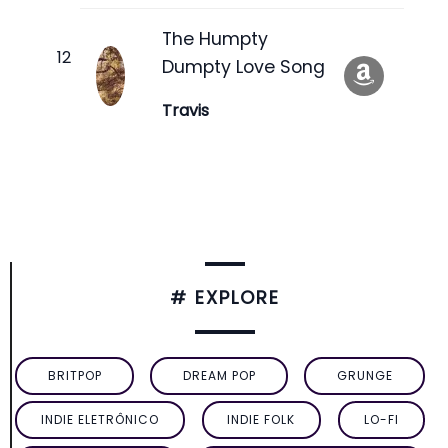
The Humpty
Dumpty Love Song
Travis
# EXPLORE
BRITPOP
DREAM POP
GRUNGE
INDIE ELETRÔNICO
INDIE FOLK
LO-FI