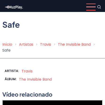
Pular
para
o
conteúdo
Safe
principal
Início
Artistas
Travis
The Invisible Band
Trilha
Safe
de
navegação
Travis
ARTISTA:
The Invisible Band
ÁLBUM:
Vídeo relacionado