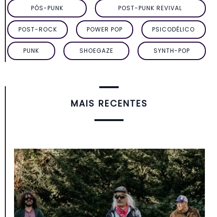
PÓS-PUNK
POST-PUNK REVIVAL
POST-ROCK
POWER POP
PSICODÉLICO
PUNK
SHOEGAZE
SYNTH-POP
MAIS RECENTES