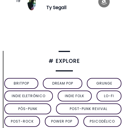
Ty Segall
# EXPLORE
BRITPOP
DREAM POP
GRUNGE
INDIE ELETRÔNICO
INDIE FOLK
LO-FI
PÓS-PUNK
POST-PUNK REVIVAL
POST-ROCK
POWER POP
PSICODÉLICO