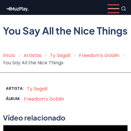
Pular
para
o
conteúdo
You Say All the Nice Things
principal
Início
Artistas
Ty Segall
Freedom's Goblin
Trilha
You Say All the Nice Things
de
navegação
Ty Segall
ARTISTA:
Freedom's Goblin
ÁLBUM:
Vídeo relacionado