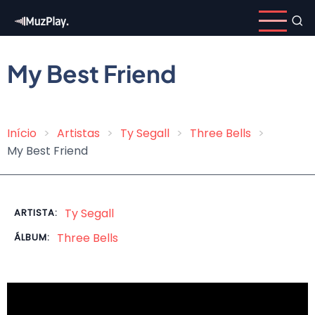
Pular
para
o
conteúdo
My Best Friend
principal
Início
Artistas
Ty Segall
Three Bells
Trilha
My Best Friend
de
navegação
Ty Segall
ARTISTA:
Three Bells
ÁLBUM: