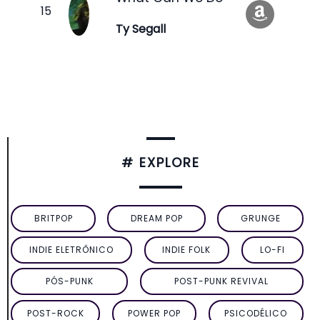
Ty Segall
# EXPLORE
BRITPOP
DREAM POP
GRUNGE
INDIE ELETRÔNICO
INDIE FOLK
LO-FI
PÓS-PUNK
POST-PUNK REVIVAL
POST-ROCK
POWER POP
PSICODÉLICO