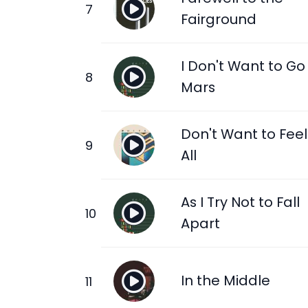
Fairground
I Don't Want to Go
Mars
Don't Want to Feel 
All
As I Try Not to Fall
Apart
In the Middle