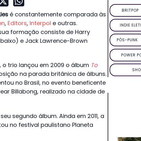
BRITPOP
ies
é constantemente comparada às
en
,
Editors
,
Interpol
e outras.
INDIE ELE
 sua formação consiste de Harry
(baixo) e Jack Lawrence-Brown
PÓS-PUNK
POWER P
, o trio lançou em 2009 o álbum
To
SHO
osição na parada britânica de álbuns.
tou no Brasil, no evento beneficente
ear Billabong, realizado na cidade de
, seu segundo álbum. Ainda em 2011, a
ou no festival paulistano Planeta