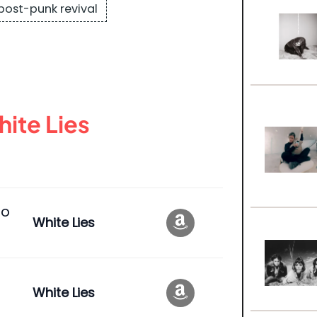
post-punk revival
ite Lies
to
White Lies
White Lies