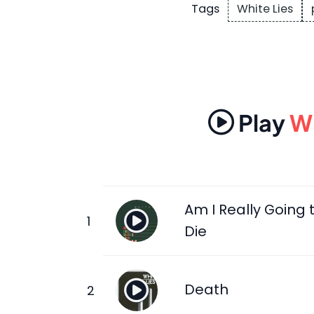
White Lies
Tags
Play
Wh
Am I Really Going 
Die
Death