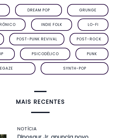
DREAM POP
GRUNGE
TRÔNICO
INDIE FOLK
LO-FI
POST-PUNK REVIVAL
POST-ROCK
OP
PSICODÉLICO
PUNK
EGAZE
SYNTH-POP
MAIS RECENTES
NOTÍCIA
Dinosaur Jr. anuncia novo