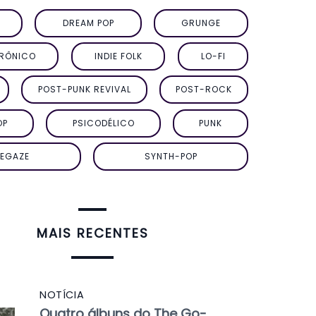
DREAM POP
GRUNGE
TRÔNICO
INDIE FOLK
LO-FI
POST-PUNK REVIVAL
POST-ROCK
OP
PSICODÉLICO
PUNK
EGAZE
SYNTH-POP
MAIS RECENTES
NOTÍCIA
Quatro álbuns do The Go-