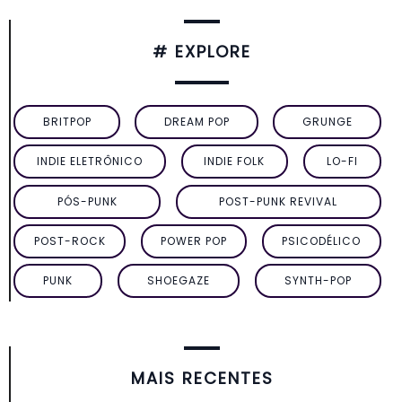
# EXPLORE
BRITPOP
DREAM POP
GRUNGE
INDIE ELETRÔNICO
INDIE FOLK
LO-FI
PÓS-PUNK
POST-PUNK REVIVAL
POST-ROCK
POWER POP
PSICODÉLICO
PUNK
SHOEGAZE
SYNTH-POP
MAIS RECENTES