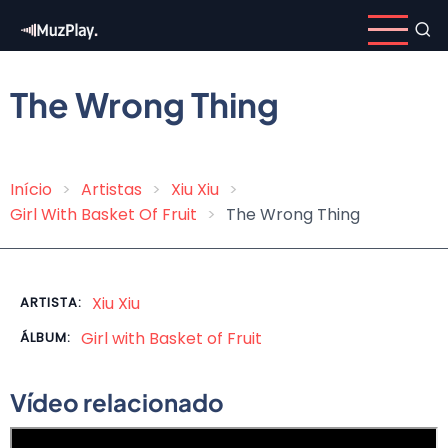
Pular
para
o
conteúdo
The Wrong Thing
principal
Início
Artistas
Xiu Xiu
Trilha
Girl With Basket Of Fruit
The Wrong Thing
de
navegação
Xiu Xiu
ARTISTA:
Girl with Basket of Fruit
ÁLBUM:
Vídeo relacionado