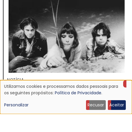
NOTÍCIA
Discografia do Mojave 3 será relançada
Utilizamos cookies e processamos dados pessoais para
Uso
os seguintes propósitos:
Política de Privacidade
.
16 Jun 2026 - 22:19
de
Personalizar
Recusar
Aceitar
dados
pessoais