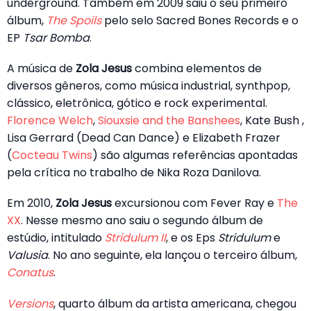
underground. Também em 2009 saiu o seu primeiro
álbum,
The Spoils
pelo selo Sacred Bones Records e o
EP
Tsar Bomba
.
A música de
Zola Jesus
combina elementos de
diversos gêneros, como música industrial, synthpop,
clássico, eletrônica, gótico e rock experimental.
Florence Welch
,
Siouxsie and the Banshees
, Kate Bush ,
Lisa Gerrard (Dead Can Dance) e Elizabeth Frazer
(
Cocteau Twins
) são algumas referências apontadas
pela crítica no trabalho de Nika Roza Danilova.
Em 2010,
Zola Jesus
excursionou com Fever Ray e
The
XX
. Nesse mesmo ano saiu o segundo álbum de
estúdio, intitulado
Stridulum II
, e os Eps
Stridulum
e
Valusia
. No ano seguinte, ela lançou o terceiro álbum,
Conatus
.
Versions
, quarto álbum da artista americana, chegou