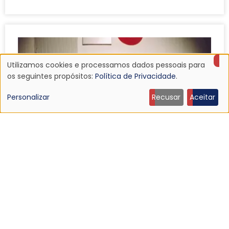
Utilizamos cookies e processamos dados pessoais para
Uso
os seguintes propósitos:
Política de Privacidade
.
de
Personalizar
Recusar
Aceitar
dados
pessoais
e
cookies
Hard-Fi
A banda inglesa Hard-Fi foi formada em 2003.
Com influências de punk, post-punk, ska, dub e
música eletrônica, o grupo…