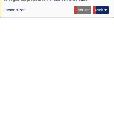
Uso
de
Personalizar
Recusar
Aceitar
dados
pessoais
e
cookies
NOTÍCIA
Julia Holter anuncia novo álbum, Materia
23 Jun 2026 - 22:02