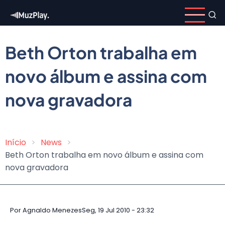
Pular
para
o
conteúdo
Beth Orton trabalha em
principal
novo álbum e assina com
nova gravadora
Início
News
Trilha
Beth Orton trabalha em novo álbum e assina com
de
nova gravadora
navegação
Por
Agnaldo Menezes
Seg, 19 Jul 2010 - 23:32