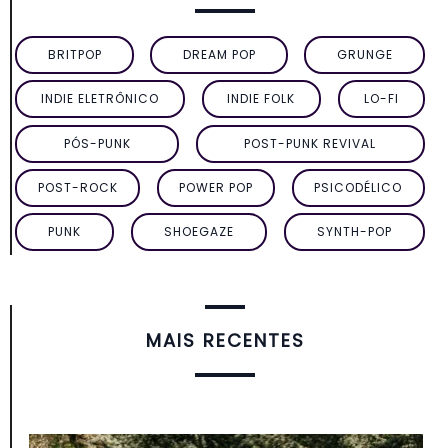
BRITPOP
DREAM POP
GRUNGE
INDIE ELETRÔNICO
INDIE FOLK
LO-FI
PÓS-PUNK
POST-PUNK REVIVAL
POST-ROCK
POWER POP
PSICODÉLICO
PUNK
SHOEGAZE
SYNTH-POP
MAIS RECENTES