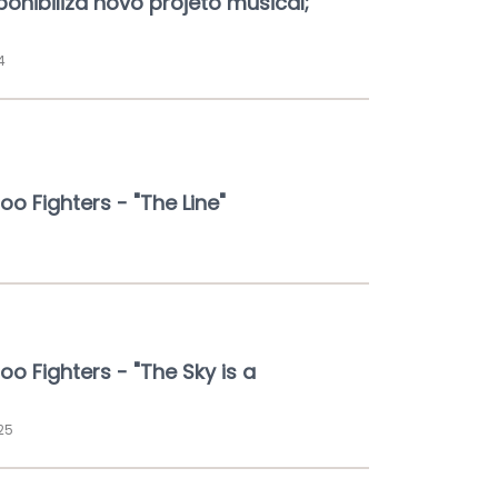
ponibiliza novo projeto musical;
4
o Fighters - "The Line"
o Fighters - "The Sky is a
:25