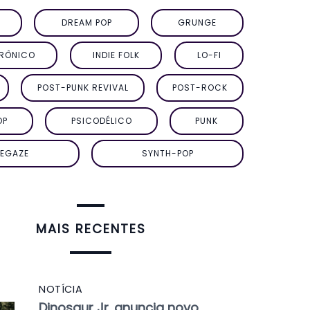
DREAM POP
GRUNGE
TRÔNICO
INDIE FOLK
LO-FI
POST-PUNK REVIVAL
POST-ROCK
OP
PSICODÉLICO
PUNK
EGAZE
SYNTH-POP
MAIS RECENTES
NOTÍCIA
Dinosaur Jr. anuncia novo