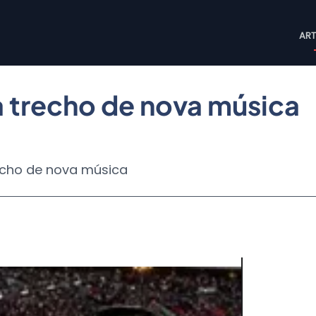
M
ART
n
a trecho de nova música
recho de nova música