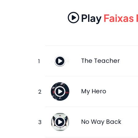
Play
Faixas
The Teacher
My Hero
No Way Back