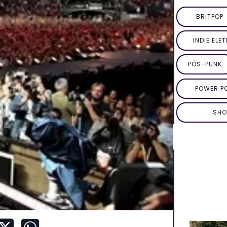
BRITPOP
INDIE ELE
PÓS-PUNK
POWER P
SHO