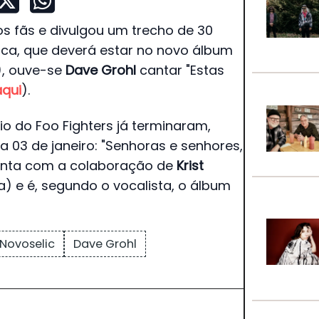
dos fãs e divulgou um trecho de 30
ca, que deverá estar no novo álbum
), ouve-se
Dave Grohl
cantar "Estas
qui
).
o do Foo Fighters já terminaram,
 03 de janeiro: "Senhoras e senhores,
conta com a colaboração de
Krist
) e é, segundo o vocalista, o álbum
 Novoselic
Dave Grohl