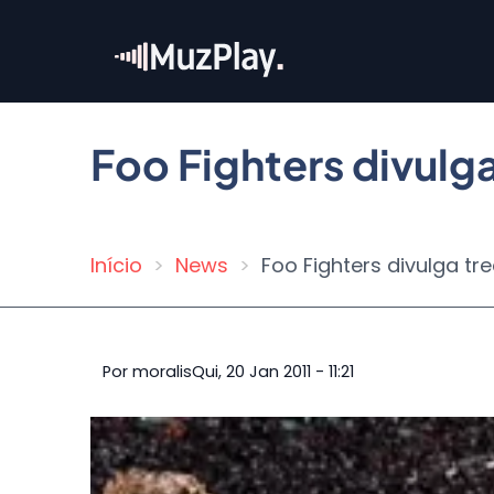
Pular
para
o
conteúdo
principal
Foo Fighters divulg
Início
News
Foo Fighters divulga t
Trilha
de
navegação
Por
moralis
Qui, 20 Jan 2011 - 11:21