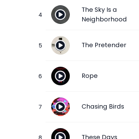
The Sky Is a
Neighborhood
The Pretender
Rope
Chasing Birds
These Days