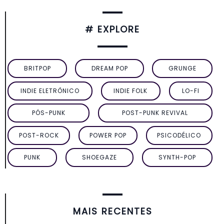
# EXPLORE
BRITPOP
DREAM POP
GRUNGE
INDIE ELETRÔNICO
INDIE FOLK
LO-FI
PÓS-PUNK
POST-PUNK REVIVAL
POST-ROCK
POWER POP
PSICODÉLICO
PUNK
SHOEGAZE
SYNTH-POP
MAIS RECENTES