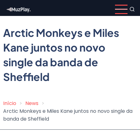
Pular
para
o
conteúdo
Arctic Monkeys e Miles
principal
Kane juntos no novo
single da banda de
Sheffield
Início
News
Trilha
Arctic Monkeys e Miles Kane juntos no novo single da
de
banda de Sheffield
navegação