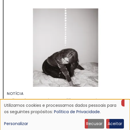
NOTÍCIA
Julia Holter anuncia novo álbum, Materia
Utilizamos cookies e processamos dados pessoais para
23 Jun 2026 - 22:02
Uso
os seguintes propósitos:
Política de Privacidade
.
de
Personalizar
Recusar
Aceitar