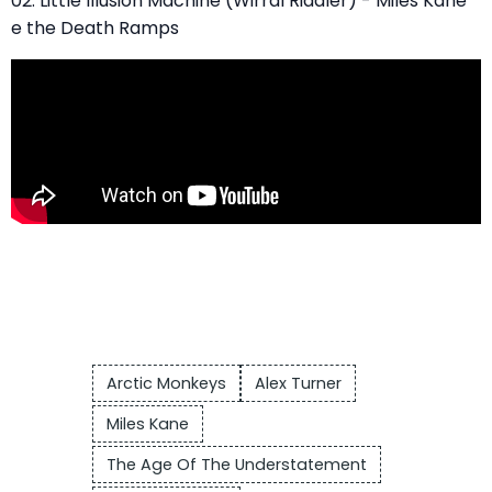
02. Little Illusion Machine (Wirral Riddler) - Miles Kane
e the Death Ramps
Arctic Monkeys
Alex Turner
Miles Kane
The Age Of The Understatement