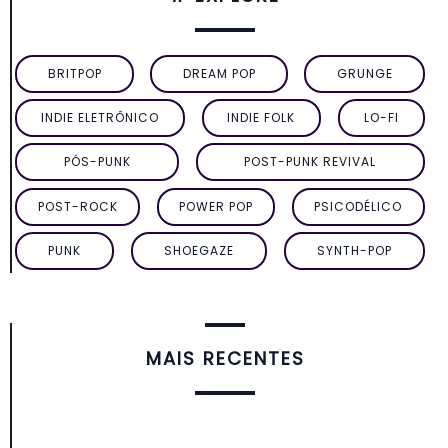
BRITPOP
DREAM POP
GRUNGE
INDIE ELETRÔNICO
INDIE FOLK
LO-FI
PÓS-PUNK
POST-PUNK REVIVAL
POST-ROCK
POWER POP
PSICODÉLICO
PUNK
SHOEGAZE
SYNTH-POP
MAIS RECENTES