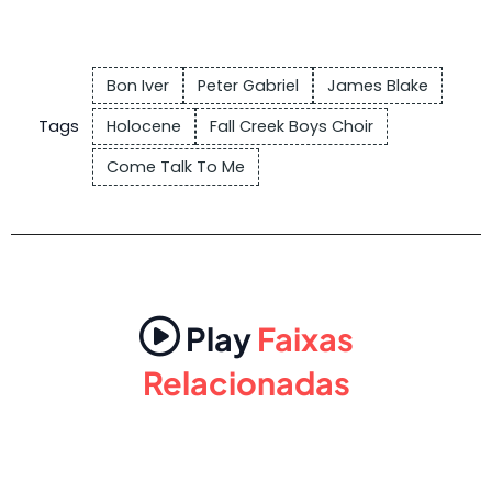
Bon Iver
Peter Gabriel
James Blake
Tags
Holocene
Fall Creek Boys Choir
Come Talk To Me
Play
Faixas
Relacionadas