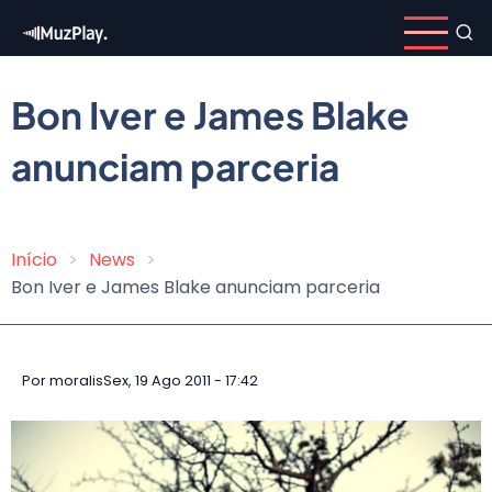
Pular
para
o
conteúdo
Bon Iver e James Blake
principal
anunciam parceria
Início
News
Trilha
Bon Iver e James Blake anunciam parceria
de
navegação
Por
moralis
Sex, 19 Ago 2011 - 17:42