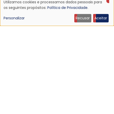
Utilizamos cookies e processamos dados pessoais para
Uso
os seguintes propósitos:
Política de Privacidade
.
de
Personalizar
Recusar
Aceitar
dados
pessoais
e
NOTÍCIA
cookies
Johnny Marr anuncia quinto álbum solo, "The Age
of Everything"
16 Jun 2026 - 22:52