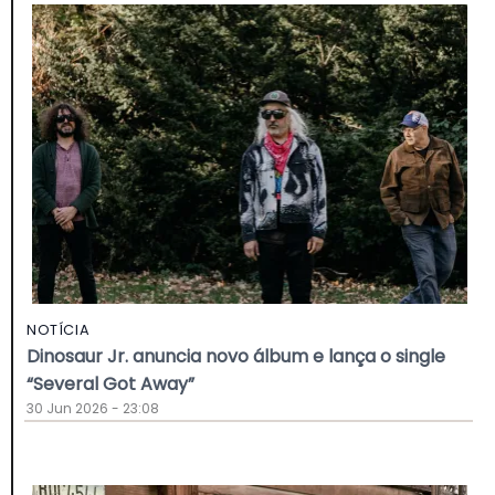
NOTÍCIA
Dinosaur Jr. anuncia novo álbum e lança o single
“Several Got Away”
30 Jun 2026 - 23:08