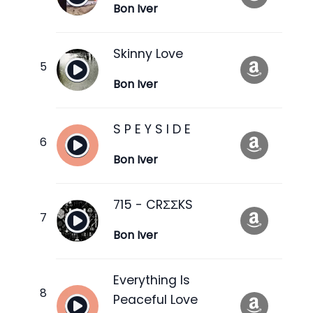
Bon Iver
Skinny Love
Bon Iver
S P E Y S I D E
Bon Iver
715 - CRΣΣKS
Bon Iver
Everything Is
Peaceful Love